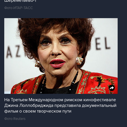
Шереметьево-1
Фото ИТАР-ТАСС
На Третьем Международном римском кинофестивале
Джина Лоллобриджида представила документальный
фильм о своем творческом пути
Фото Reuters