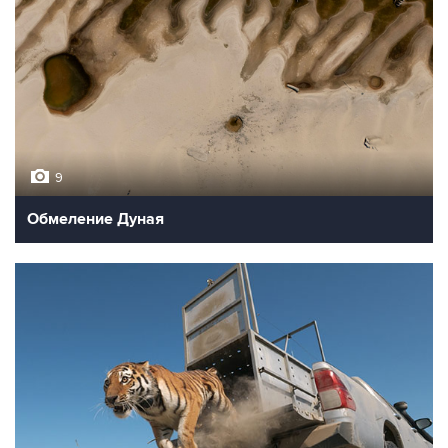
9
Обмеление Дуная