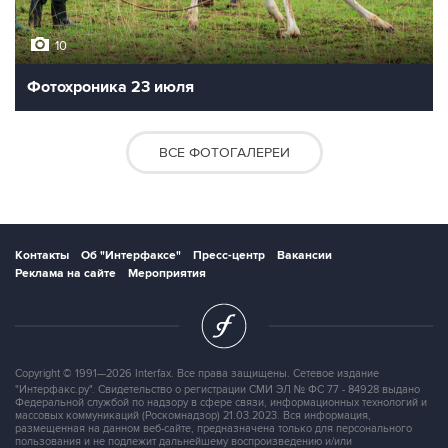
10
Фотохроника 23 июля
ВСЕ ФОТОГАЛЕРЕИ
Контакты
Об "Интерфаксе"
Пресс-центр
Вакансии
Реклама на сайте
Мероприятия
Copyright © 1991—2026 Interfax. Все права защищены. Сетевое издание
"Интерфакс.ру". Свидетельство о регистрации СМИ ЭЛ № ФС 77 - 84928 выдано
Федеральной службой по надзору в сфере связи, информационных технологий и
массовых коммуникаций (Роскомнадзор) 21.03.2023. Вся информация,
размещенная на данном веб-сайте, предназначена только для персонального
пользования и не подлежит дальнейшему воспроизведению и/или