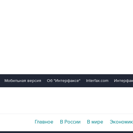
Мобильная версия
Об "Интерфаксе"
Interfax.com
Интерфак
Главное
В России
В мире
Экономик