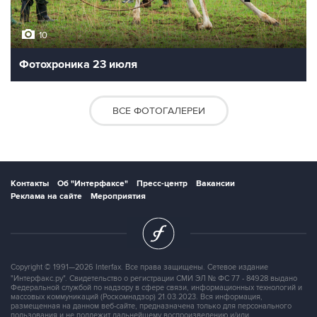
10
Фотохроника 23 июля
ВСЕ ФОТОГАЛЕРЕИ
Контакты
Об "Интерфаксе"
Пресс-центр
Вакансии
Реклама на сайте
Мероприятия
Copyright © 1991—2026 Interfax. Все права защищены. Сетевое издание
"Интерфакс.ру". Свидетельство о регистрации СМИ ЭЛ № ФС 77 - 84928 выдано
Федеральной службой по надзору в сфере связи, информационных технологий и
массовых коммуникаций (Роскомнадзор) 21.03.2023. Вся информация,
размещенная на данном веб-сайте, предназначена только для персонального
пользования и не подлежит дальнейшему воспроизведению и/или