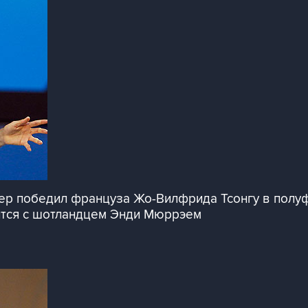
 победил француза Жо-Вилфрида Тсонгу в полуфин
тится с шотландцем Энди Мюррэем