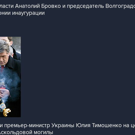
асти Анатолий Бровко и председатель Волгоградс
онии инаугурации
и премьер-министр Украины Юлия Тимошенко на ц
 Аскольдовой могилы