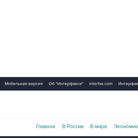
Мобильная версия
Об "Интерфаксе"
Interfax.com
Интерфак
Главное
В России
В мире
Экономик