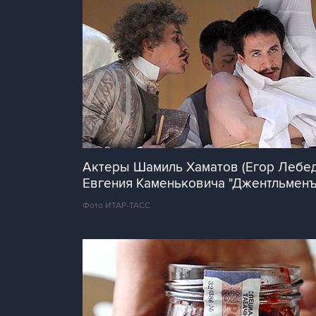
Актеры Шамиль Хаматов (Егор Лебеды
Евгения Каменьковича "Джентльменъ
Фото ИТАР-ТАСС