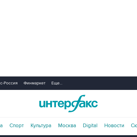
с-Россия
Финмаркет
Еще...
а
Спорт
Культура
Москва
Digital
Новости
С