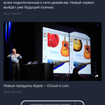
Создатель и владелец компьютерной компании Apple
Стив Джобс представил новые продукты Apple – iCloud
и Lion.
Фото: Reuters
Новые продукты Apple – iCloud и Lion. Lion
представляет собой беспроводное устройство,
позволяющее отправлять контент устройства (iPad, iPod,
iPhone, etc.) на сервер Apple (который первоначально и
зовется Cloud) и передает без модема информацию ко
всем подключенным к сети девайсам. Новый сервис
выйдет уже будущей осенью.
Фото: Reuters