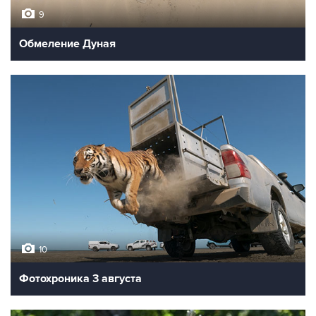
9
Обмеление Дуная