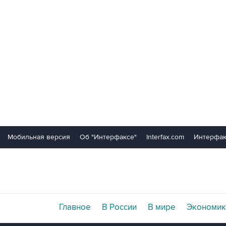
Мобильная версия
Об "Интерфаксе"
Interfax.com
Интерфак
Главное
В России
В мире
Экономик