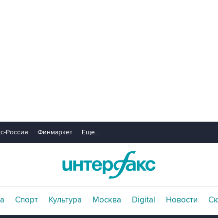
с-Россия
Финмаркет
Еще...
а
Спорт
Культура
Москва
Digital
Новости
С