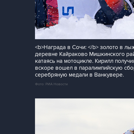
<b>Награда в Сочи: </b> золото в лыж
деревне Кайраково Мишкинского райо
катаясь на мотоцикле. Кирилл получи
вскоре вошел в паралимпийскую сбор
серебряную медали в Ванкувере.
Фото: РИА Новости