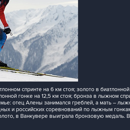
тлонном спринте на 6 км стоя; золото в биатлонной 
онной гонке на 12,5 км стоя; бронза в лыжном спр
емье: отец Алены занимался греблей, а мать – лы
х и российских соревнований по лыжным гонкам, 
лото, в Ванкувере выиграла бронзовую медаль. В