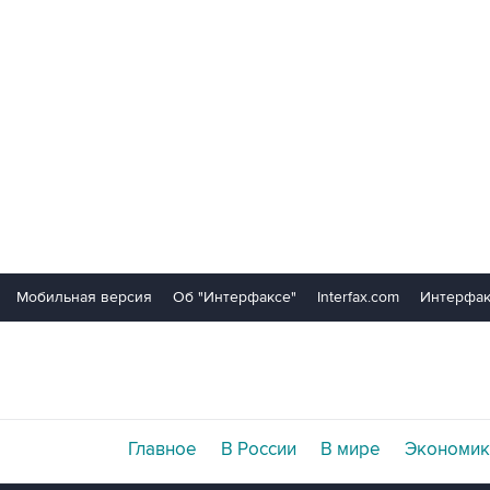
Мобильная версия
Об "Интерфаксе"
Interfax.com
Интерфак
Главное
В России
В мире
Экономик