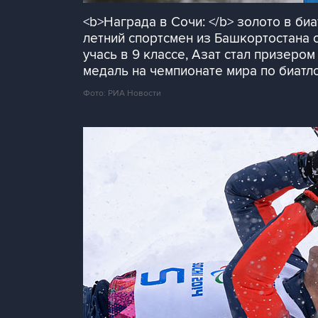
<b>Награда в Сочи: </b> золото в биа
летний спортсмен из Башкортостана 
учась в 9 классе, Азат стал призеро
медаль на чемпионате мира по биатл
Фото: РИА Новости