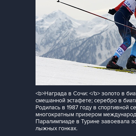
<b>Награда в Сочи: </b> золото в биа
смешанной эстафете; серебро в биатл
Родилась в 1987 году в спортивной с
многократным призером международны
Паралимпиаде в Турине завоевала зо
лыжных гонках.