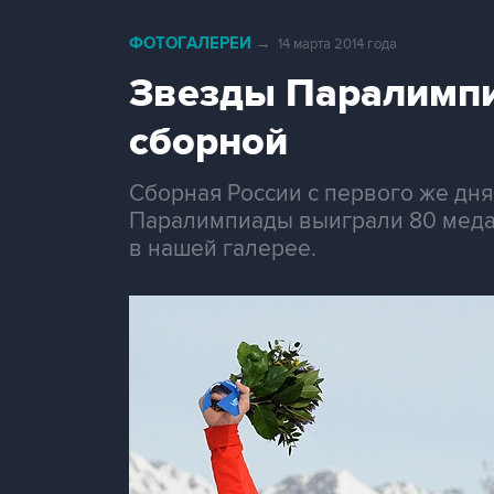
ФОТОГАЛЕРЕИ
→
14 марта 2014 года
Звезды Паралимпи
сборной
Сборная России с первого же дня
Паралимпиады выиграли 80 медале
в нашей галерее.