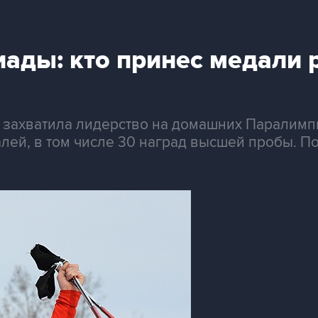
ады: кто принес медали 
 захватила лидерство на домашних Паралимпи
й, в том числе 30 наград высшей пробы. Подр