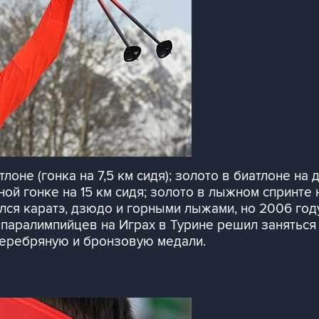
лоне (гонка на 7,5 км сидя); золото в биатлоне на д
ной гонке на 15 км сидя; золото в лыжном спринте н
лся каратэ, дзюдо и горными лыжами, но 2006 год
паралимпийцев на Играх в Турине решил заняться
серебряную и бронзовую медали.