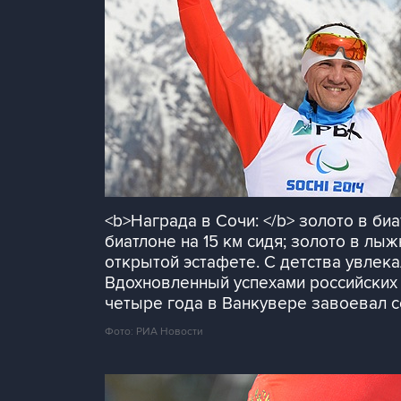
<b>Награда в Сочи: </b> золото в биат
биатлоне на 15 км сидя; золото в лыж
открытой эстафете. С детства увлека
Вдохновленный успехами российских 
четыре года в Ванкувере завоевал 
Фото: РИА Новости