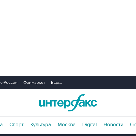
с-Россия
Финмаркет
Еще...
а
Спорт
Культура
Москва
Digital
Новости
С