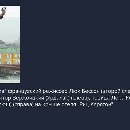
ка" французский режиссер Люк Бессон (второй слев
тор Вержбицкий (Урдалак) (слева), певица Лера К
юш) (справа) на крыше отеля "Риц-Карлтон"