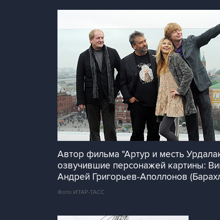
Автор фильма "Артур и месть Урдала
озвучившие персонажей картины: Вик
Андрей Григорьев-Аполлонов (Барахл
Фото ИТАР-ТАСС