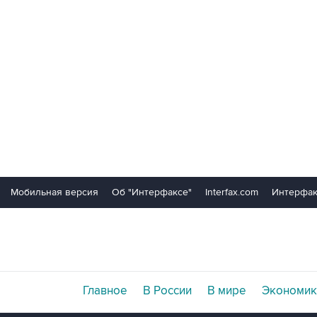
Мобильная версия
Об "Интерфаксе"
Interfax.com
Интерфак
Главное
В России
В мире
Экономик