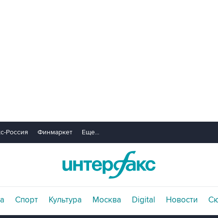
с-Россия
Финмаркет
Еще...
а
Спорт
Культура
Москва
Digital
Новости
С