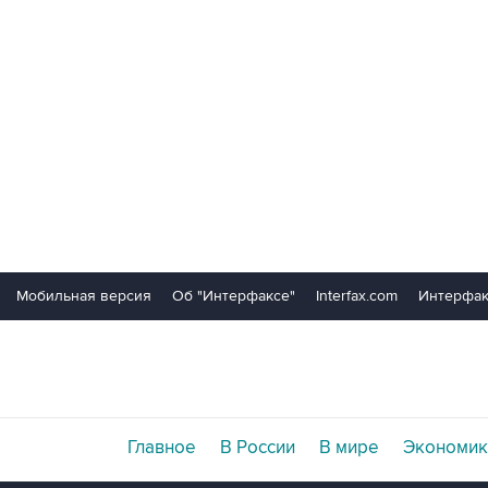
Мобильная версия
Об "Интерфаксе"
Interfax.com
Интерфак
Главное
В России
В мире
Экономик