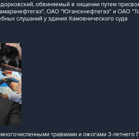
дорковский, обвиняемый в хищении путем присво
маранефтегаз", ОАО "Юганскнефтегаз" и ОАО "То
ебных слушаний у здания Хамовнического суда
многочисленными травмами и ожогами 3-летнего Г