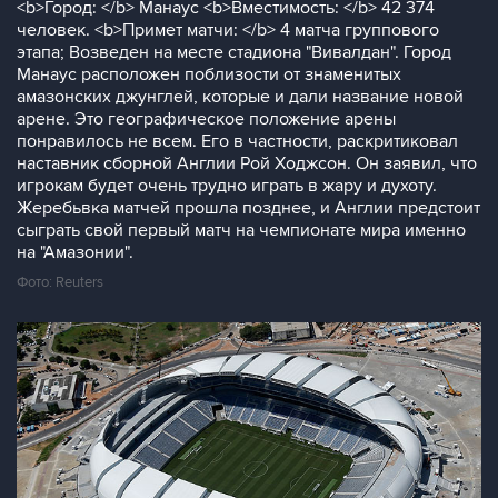
<b>Город: </b> Манаус <b>Вместимость: </b> 42 374
человек. <b>Примет матчи: </b> 4 матча группового
этапа; Возведен на месте стадиона "Вивалдан". Город
Манаус расположен поблизости от знаменитых
амазонских джунглей, которые и дали название новой
арене. Это географическое положение арены
понравилось не всем. Его в частности, раскритиковал
наставник сборной Англии Рой Ходжсон. Он заявил, что
игрокам будет очень трудно играть в жару и духоту.
Жеребьвка матчей прошла позднее, и Англии предстоит
сыграть свой первый матч на чемпионате мира именно
на "Амазонии".
Фото: Reuters