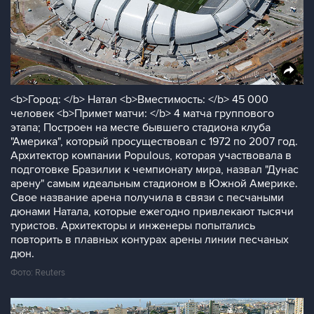
<b>Город: </b> Натал <b>Вместимость: </b> 45 000
человек <b>Примет матчи: </b> 4 матча группового
этапа; Построен на месте бывшего стадиона клуба
"Америка", который просуществовал с 1972 по 2007 год.
Архитектор компании Populous, которая участвовала в
подготовке Бразилии к чемпионату мира, назвал "Дунас
арену" cамым идеальным стадионом в Южной Америке.
Свое название арена получила в связи с песчаными
дюнами Натала, которые ежегодно привлекают тысячи
туристов. Архитекторы и инженеры попытались
повторить в плавных контурах арены линии песчаных
дюн.
Фото: Reuters