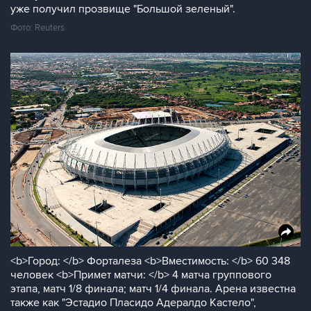
уже получил прозвище "Большой зеленый".
Фото: Reuters
<b>Город: </b> Форталеза <b>Вместимость: </b> 60 348
человек <b>Примет матчи: </b> 4 матча группового
этапа, матч 1/8 финала; матч 1/4 финала. Арена известна
также как "Эстадио Пласидо Адералдо Кастело",