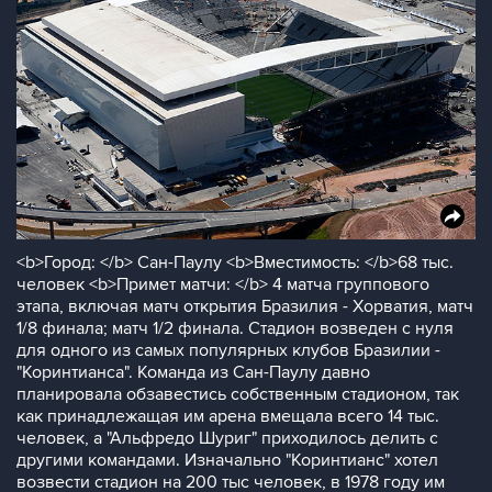
<b>Город: </b> Сан-Паулу <b>Вместимость: </b>68 тыс.
человек <b>Примет матчи: </b> 4 матча группового
этапа, включая матч открытия Бразилия - Хорватия, матч
1/8 финала; матч 1/2 финала. Стадион возведен с нуля
для одного из самых популярных клубов Бразилии -
"Коринтианса". Команда из Сан-Паулу давно
планировала обзавестись собственным стадионом, так
как принадлежащая им арена вмещала всего 14 тыс.
человек, а "Альфредо Шуриг" приходилось делить с
другими командами. Изначально "Коринтианс" хотел
возвести стадион на 200 тыс человек, в 1978 году им