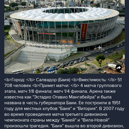
<b>Город: </b> Салвадор (Баия) <b>Вместимость: </b> 51
708 человек <b>Примет матчи: </b> 4 матча группового
этапа, матч 1/8 финала; матч 1/4 финала. Арена также
известна как "Эстадио Отавио Мангабейра" и была
названа в честь губернатора Баии. Ее построили в 1951
году для местных клубов "Баия" и "Витория". В 2007 году
во время проведения матча третьего дивизиона
чемпионата страны между "Баией" и "Вила-Новой"
произошла трагедия. "Баия" вышла во второй дивизион,