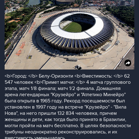
<b>Город: </b> Белу-Оризонти <b>Вместимость: </b> 62
547 человек <b>Примет матчи: </b> 4 матча группового
этапа, матч 1/8 финала; матч 1/2 финала. Домашняя
арена легендарных "Крузейро" и "Атлетико Минейро"
была открыта в 1965 году. Рекорд посещаемости был
установлен в 1997 году на встрече "Крузейро" - "Вила
Нова", на него пришли 132 834 человека, причем
женщины и дети, как тогда было принято в Бразилии,
могли пройти на матч бесплатно. В целях безопасности
трибуны неоднократно реконструировались, и их
вместимость уменьшалась.