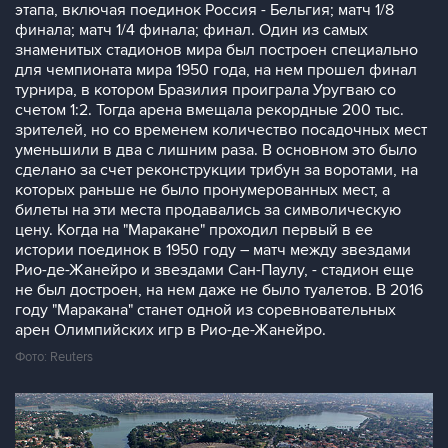
этапа, включая поединок Россия - Бельгия; матч 1/8
финала; матч 1/4 финала; финал. Один из самых
знаменитых стадионов мира был построен специально
для чемпионата мира 1950 года, на нем прошел финал
турнира, в котором Бразилия проиграла Уругваю со
счетом 1:2. Тогда арена вмещала рекордные 200 тыс.
зрителей, но со временем количество посадочных мест
уменьшили в два с лишним раза. В основном это было
сделано за счет реконструкции трибун за воротами, на
которых раньше не было пронумерованных мест, а
билеты на эти места продавались за символическую
цену. Когда на "Маракане" проходил первый в ее
истории поединок в 1950 году – матч между звездами
Рио-де-Жанейро и звездами Сан-Паулу, - стадион еще
не был достроен, на нем даже не было туалетов. В 2016
году "Маракана" станет одной из соревновательных
арен Олимпийских игр в Рио-де-Жанейро.
Фото: Reuters