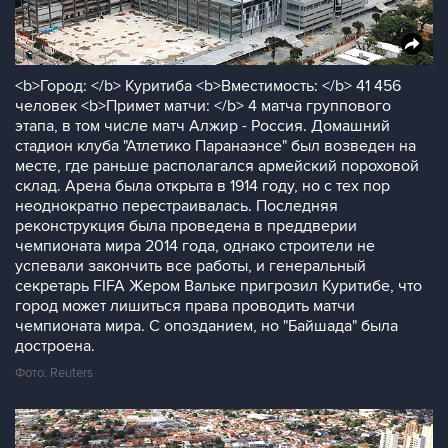
<b>Город: </b> Куритиба <b>Вместимость: </b> 41 456
человек <b>Примет матчи: </b> 4 матча группового
этапа, в том числе матч Алжир - Россия. Домашний
стадион клуба "Атлетико Паранаэнсе" был возведен на
месте, где раньше располагался армейский пороховой
склад. Арена была открыта в 1914 году, но с тех пор
неоднократно перестраивалась. Последняя
реконструкция была проведена в преддверии
чемпионата мира 2014 года, однако строители не
успевали закончить все работы, и генеральный
секретарь FIFA Жером Вальке пригрозил Куритибе, что
город может лишиться права проводить матчи
чемпионата мира. С опозданием, но "Байшада" была
достроена.
Фото: Reuters