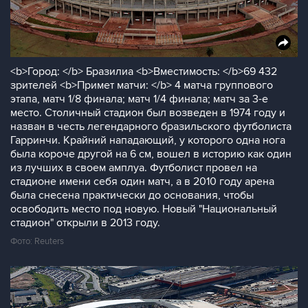
<b>Город: </b> Бразилиа <b>Вместимость: </b>69 432
зрителей <b>Примет матчи: </b> 4 матча группового
этапа, матч 1/8 финала; матч 1/4 финала; матч за 3-е
место. Столичный стадион был возведен в 1974 году и
назван в честь легендарного бразильского футболиста
Гарринчи. Крайний нападающий, у которого одна нога
была короче другой на 6 см, вошел в историю как один
из лучших в своем амплуа. Футболист провел на
стадионе имени себя один матч, а в 2010 году арена
была снесена практически до основания, чтобы
освободить место под новую. Новый "Национальный
стадион" открыли в 2013 году.
Фото: Reuters