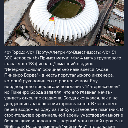
<b>Город: </b> Порту-Алегри <b>Вместимость: </b> 51
300 человек <b>Примет матчи: </b> 4 матча группового
этапа, матч 1/8 финала. Домашний стадион
"Интернасьонала" официально называется "Жозе
Пинейро Борда" - в честь португальского инженера,
который руководил его строительством. Ему
неоднократно предлагали возглавить "Интернасьонал",
но Пинейро Борда заявлял, что его главная мечта -
увидеть открытие стадиона. Борда скончался, так и не
дождавшись завершения строительства. В честь него
перед входом на одну из трибун установлен памятник. В
строительстве оригинальной арены участвовали многие
болельщики и волонтеры, первый матч на ней прошел в
1969 году. На современной "Бейра-Рио", что означает