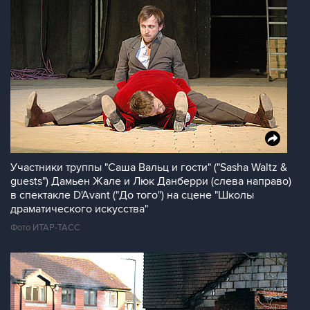
Участники труппы "Саша Вальц и гости" ("Sasha Waltz &
guests") Дамьен Жале и Люк Данберри (слева направо)
в спектакле D'Avant ("До того") на сцене "Школы
драматического искусства"
Фото ИТАР-ТАСС