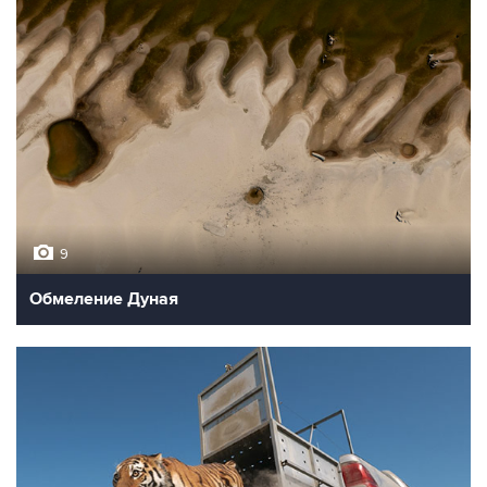
9
Обмеление Дуная