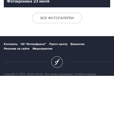
Фотохроника 23 июля
ВСЕ ФОТОГАЛЕРЕИ
Контакты
Об "Интерфаксе"
Пресс-центр
Вакансии
Реклама на сайте
Мероприятия
Copyright © 1991—2026 Interfax. Все права защищены. Сетевое издание
"Интерфакс.ру". Свидетельство о регистрации СМИ ЭЛ № ФС 77 - 84928 выдано
Федеральной службой по надзору в сфере связи, информационных технологий и
массовых коммуникаций (Роскомнадзор) 21.03.2023. Вся информация,
размещенная на данном веб-сайте, предназначена только для персонального
пользования и не подлежит дальнейшему воспроизведению и/или
распространению в какой-либо форме, иначе как с письменного разрешения
Интерфакса.
Сайт Interfax.ru (далее – сайт) использует файлы cookie. Продолжая работу с
сайтом, Вы соглашаетесь на сбор и последующую
обработку файлов cookie
.
Адрес: Россия, 127006, Москва, 1-я Тверская-Ямская улица, дом 2, стр.1, тел.: