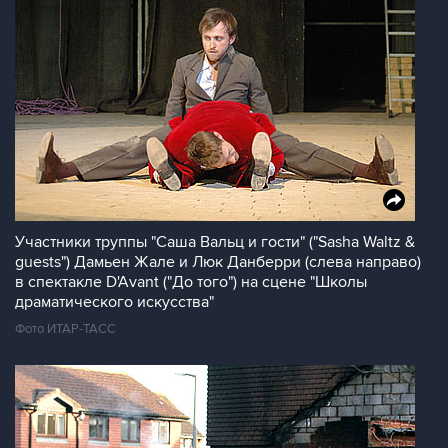
Участники труппы "Саша Вальц и гости" ("Sasha Waltz &
guests") Дамьен Жале и Люк Данберри (слева направо)
в спектакле D'Avant ("До того") на сцене "Школы
драматического искусства"
Фото ИТАР-ТАСС