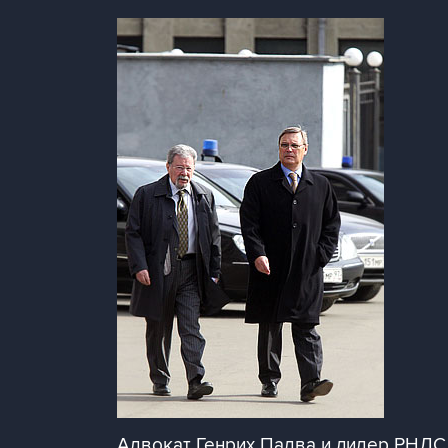
Адвокат Генрих Падва и лидер РНДС