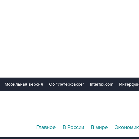
Мобильная версия
Об "Интерфаксе"
Interfax.com
Интерфак
Главное
В России
В мире
Экономик