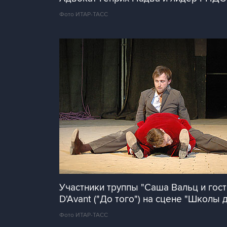
Фото ИТАР-ТАСС
Участники труппы "Саша Вальц и гост
D'Avant ("До того") на сцене "Школы
Фото ИТАР-ТАСС