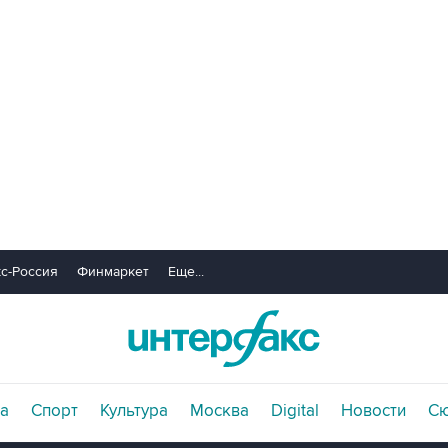
с-Россия
Финмаркет
Еще...
а
Спорт
Культура
Москва
Digital
Новости
С