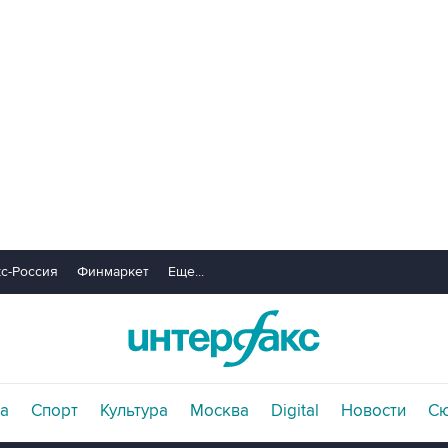
с-Россия
Финмаркет
Еще...
а
Спорт
Культура
Москва
Digital
Новости
С