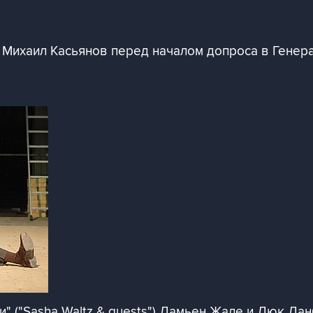
 Михаил Касьянов перед началом допроса в Генер
и" ("Sasha Waltz & guests") Дамьен Жале и Люк Дан