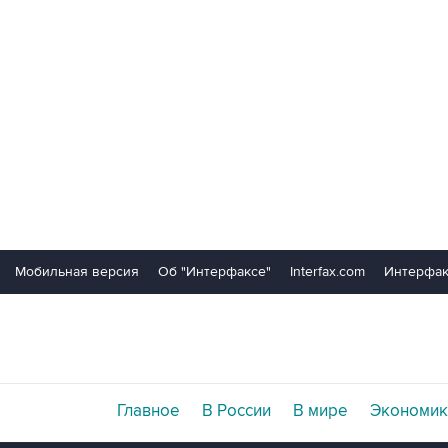
Мобильная версия
Об "Интерфаксе"
Interfax.com
Интерфак
Главное
В России
В мире
Экономик