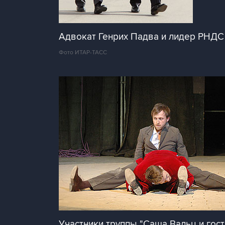
Адвокат Генрих Падва и лидер РНДС
Фото ИТАР-ТАСС
Участники труппы "Саша Вальц и гост