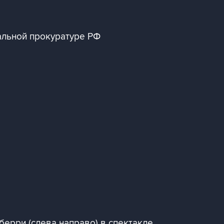
альной прокуратуре РФ
берри (слева направо) в спектакле