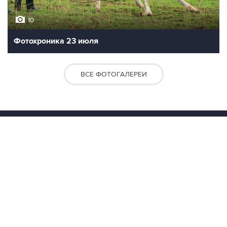
10
Фотохроника 23 июля
ВСЕ ФОТОГАЛЕРЕИ
Контакты
Об "Интерфаксе"
Пресс-центр
Вакансии
Реклама на сайте
Мероприятия
Copyright © 1991—2026 Interfax. Все права защищены. Сетевое издание
"Интерфакс.ру". Свидетельство о регистрации СМИ ЭЛ № ФС 77 - 84928 выдано
Федеральной службой по надзору в сфере связи, информационных технологий и
массовых коммуникаций (Роскомнадзор) 21.03.2023. Вся информация,
размещенная на данном веб-сайте, предназначена только для персонального
пользования и не подлежит дальнейшему воспроизведению и/или