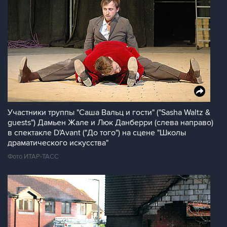
Участники труппы "Саша Вальц и гости" ("Sasha Waltz &
guests") Дамьен Жале и Люк Данберри (слева направо)
в спектакле D'Avant ("До того") на сцене "Школы
драматического искусства"
Фото ИТАР-ТАСС