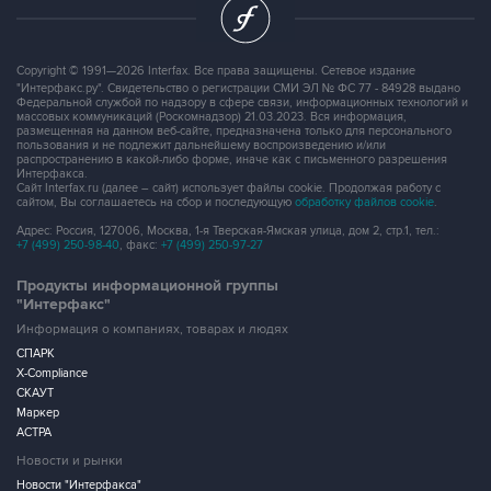
Copyright © 1991—2026 Interfax. Все права защищены. Сетевое издание
"Интерфакс.ру". Свидетельство о регистрации СМИ ЭЛ № ФС 77 - 84928 выдано
Федеральной службой по надзору в сфере связи, информационных технологий и
массовых коммуникаций (Роскомнадзор) 21.03.2023. Вся информация,
размещенная на данном веб-сайте, предназначена только для персонального
пользования и не подлежит дальнейшему воспроизведению и/или
распространению в какой-либо форме, иначе как с письменного разрешения
Интерфакса.
Сайт Interfax.ru (далее – сайт) использует файлы cookie. Продолжая работу с
сайтом, Вы соглашаетесь на сбор и последующую
обработку файлов cookie
.
Адрес: Россия, 127006, Москва, 1-я Тверская-Ямская улица, дом 2, стр.1, тел.:
+7 (499) 250-98-40
, факс:
+7 (499) 250-97-27
Продукты информационной группы
"Интерфакс"
Информация о компаниях, товарах и людях
СПАРК
X-Compliance
СКАУТ
Маркер
АСТРА
Новости и рынки
Новости "Интерфакса"