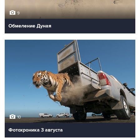
9
Обмеление Дуная
10
Фотохроника 3 августа