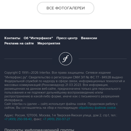
ВСЕ ФОТОГАЛЕРЕИ
Контакты
Об "Интерфаксе"
Пресс-центр
Вакансии
Реклама на сайте
Мероприятия
Copyright © 1991—2026 Interfax. Все права защищены. Сетевое издание
"Интерфакс.ру". Свидетельство о регистрации СМИ ЭЛ № ФС 77 - 84928 выдано
Федеральной службой по надзору в сфере связи, информационных технологий и
массовых коммуникаций (Роскомнадзор) 21.03.2023. Вся информация,
размещенная на данном веб-сайте, предназначена только для персонального
пользования и не подлежит дальнейшему воспроизведению и/или
распространению в какой-либо форме, иначе как с письменного разрешения
Интерфакса.
Сайт Interfax.ru (далее – сайт) использует файлы cookie. Продолжая работу с
сайтом, Вы соглашаетесь на сбор и последующую
обработку файлов cookie
.
Адрес: Россия, 127006, Москва, 1-я Тверская-Ямская улица, дом 2, стр.1, тел.:
+7 (499) 250-98-40
, факс:
+7 (499) 250-97-27
Продукты информационной группы