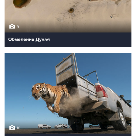
9
Обмеление Дуная
10