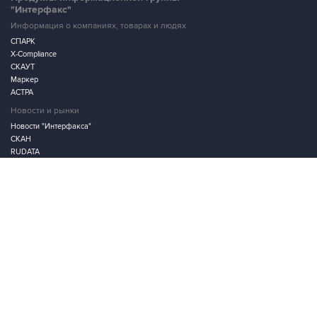
"Интерфакс"
Информация о компаниях, товарах и людях
СПАРК
X-Compliance
СКАУТ
Маркер
АСТРА
Новости и рынки
Новости "Интерфакса"
СКАН
RUDATA
Центр раскрытия корпоративной информации
Условия использования информации
Выходные данные
Дизайн – Motka.ru