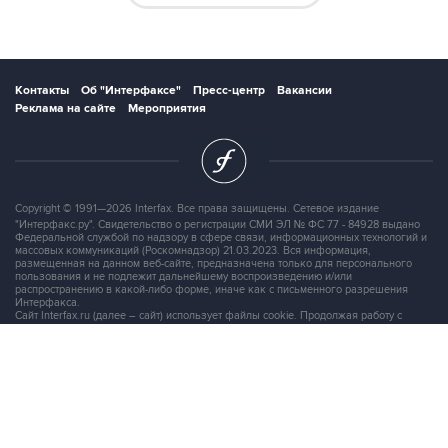
Контакты
Об "Интерфаксе"
Пресс-центр
Вакансии
Реклама на сайте
Мероприятия
Copyright © 1991—2026 Interfax. Все права защищены. Сетевое издание
"Интерфакс.ру". Свидетельство о регистрации СМИ ЭЛ № ФС 77 - 84928 выдано
Федеральной службой по надзору в сфере связи, информационных технологий и
массовых коммуникаций (Роскомнадзор) 21.03.2023. Вся информация,
размещенная на данном веб-сайте, предназначена только для персонального
пользования и не подлежит дальнейшему воспроизведению и/или
распространению в какой-либо форме, иначе как с письменного разрешения
Интерфакса.
Сайт Interfax.ru (далее – сайт) использует файлы cookie. Продолжая работу с
сайтом, Вы соглашаетесь на сбор и последующую
обработку файлов cookie
.
Адрес: Россия, 127006, Москва, 1-я Тверская-Ямская улица, дом 2, стр.1, тел.:
+7 (499) 250-98-40
, факс:
+7 (499) 250-97-27
Продукты информационной группы
"Интерфакс"
Информация о компаниях, товарах и людях