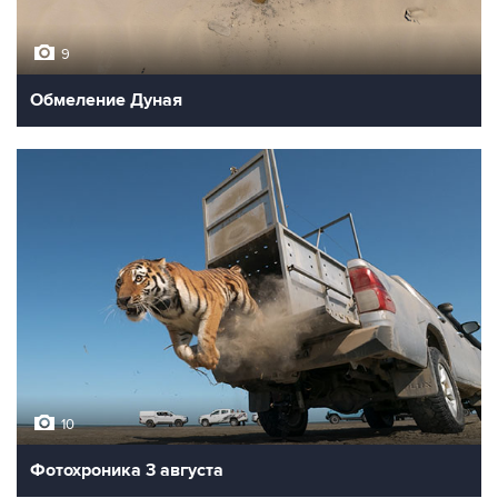
9
Обмеление Дуная
10
Фотохроника 3 августа