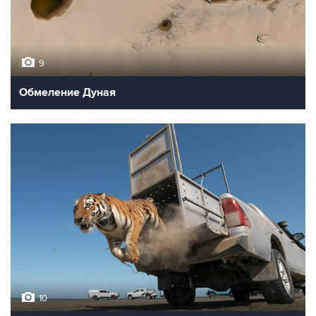
9
Обмеление Дуная
10