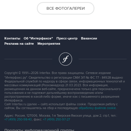
ВСЕ ФОТОГАЛЕРЕИ
Контакты
Об "Интерфаксе"
Пресс-центр
Вакансии
Реклама на сайте
Мероприятия
Copyright © 1991—2026 Interfax. Все права защищены. Сетевое издание
"Интерфакс.ру". Свидетельство о регистрации СМИ ЭЛ № ФС 77 - 84928 выдано
Федеральной службой по надзору в сфере связи, информационных технологий и
массовых коммуникаций (Роскомнадзор) 21.03.2023. Вся информация,
размещенная на данном веб-сайте, предназначена только для персонального
пользования и не подлежит дальнейшему воспроизведению и/или
распространению в какой-либо форме, иначе как с письменного разрешения
Интерфакса.
Сайт Interfax.ru (далее – сайт) использует файлы cookie. Продолжая работу с
сайтом, Вы соглашаетесь на сбор и последующую
обработку файлов cookie
.
Адрес: Россия, 127006, Москва, 1-я Тверская-Ямская улица, дом 2, стр.1, тел.:
+7 (499) 250-98-40
, факс:
+7 (499) 250-97-27
Продукты информационной группы