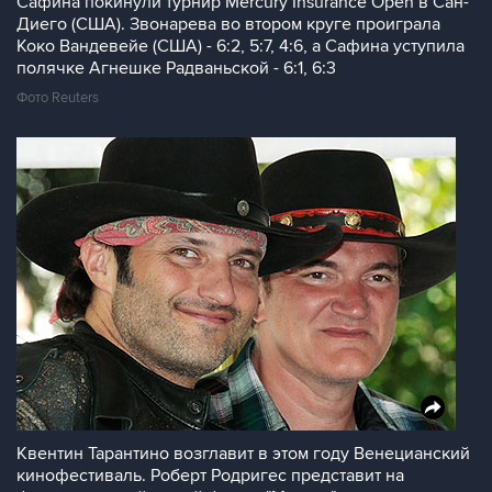
Сафина покинули турнир Mercury Insurance Open в Сан-
Диего (США). Звонарева во втором круге проиграла
Коко Вандевейе (США) - 6:2, 5:7, 4:6, а Сафина уступила
полячке Агнешке Радваньской - 6:1, 6:3
Фото Reuters
Квентин Тарантино возглавит в этом году Венецианский
кинофестиваль. Роберт Родригес представит на