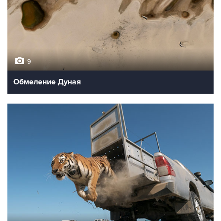
9
Обмеление Дуная