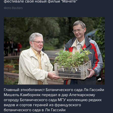
фестивале свой новый фильм "Мачете"
Фото Reuters
Главный этноботанист Ботанического сада Ля Гассийи
Мишель Камборняк передал в дар Апеткарскому
огороду Ботанического сада МГУ коллекцию редких
видов и сортов гераней из французского
ботанического сада в Ля Гассийи