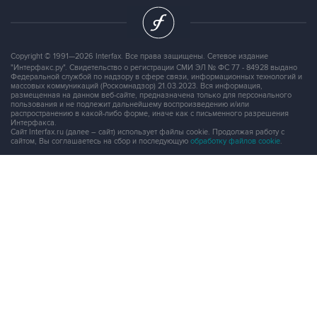
Copyright © 1991—2026 Interfax. Все права защищены. Сетевое издание
"Интерфакс.ру". Свидетельство о регистрации СМИ ЭЛ № ФС 77 - 84928 выдано
Федеральной службой по надзору в сфере связи, информационных технологий и
массовых коммуникаций (Роскомнадзор) 21.03.2023. Вся информация,
размещенная на данном веб-сайте, предназначена только для персонального
пользования и не подлежит дальнейшему воспроизведению и/или
распространению в какой-либо форме, иначе как с письменного разрешения
Интерфакса.
Сайт Interfax.ru (далее – сайт) использует файлы cookie. Продолжая работу с
сайтом, Вы соглашаетесь на сбор и последующую
обработку файлов cookie
.
Адрес: Россия, 127006, Москва, 1-я Тверская-Ямская улица, дом 2, стр.1, тел.:
+7 (499) 250-98-40
, факс:
+7 (499) 250-97-27
Продукты информационной группы
"Интерфакс"
Информация о компаниях, товарах и людях
СПАРК
X-Compliance
СКАУТ
Маркер
АСТРА
Новости и рынки