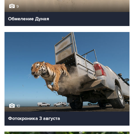
9
Обмеление Дуная
10
Фотохроника 3 августа