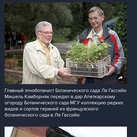
Главный этноботанист Ботанического сада Ля Гассийи
Мишель Камборняк передал в дар Апеткарскому
огороду Ботанического сада МГУ коллекцию редких
видов и сортов гераней из французского
ботанического сада в Ля Гассийи