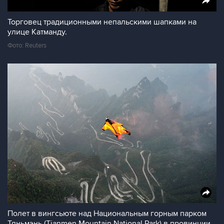
Торговец традиционными непальскими шапками на
улице Катманду.
Фото: Reuters
Полет в вингсьюте над Национальным горным парком
Тяньмэнь (Tianmen Mountain National Park) в провинции