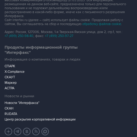
массовых коммуникаций (Роскомнадзор) 21.03.2023. Вся информация,
размещенная на данном веб-сайте, предназначена только для персонального
пользования и не подлежит дальнейшему воспроизведению и/или
распространению в какой-либо форме, иначе как с письменного разрешения
Интерфакса.
Сайт Interfax.ru (далее – сайт) использует файлы cookie. Продолжая работу с
сайтом, Вы соглашаетесь на сбор и последующую
обработку файлов cookie
.
Адрес: Россия, 127006, Москва, 1-я Тверская-Ямская улица, дом 2, стр.1, тел.:
+7 (499) 250-98-40
, факс:
+7 (499) 250-97-27
Продукты информационной группы
"Интерфакс"
Информация о компаниях, товарах и людях
СПАРК
X-Compliance
СКАУТ
Маркер
АСТРА
Новости и рынки
Новости "Интерфакса"
СКАН
RUDATA
Центр раскрытия корпоративной информации