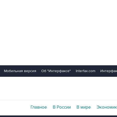
Мобильная версия
Об "Интерфаксе"
Interfax.com
Интерфак
Главное
В России
В мире
Экономик