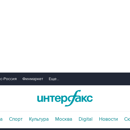
с-Россия
Финмаркет
Еще...
а
Спорт
Культура
Москва
Digital
Новости
С