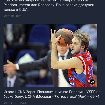
поисковому запросу, на сайтах партнеров Google
Pandora, Imeem или Rhapsody. Пока сервис доступен
только в США
Фото Reuters
Игрок ЦСКА Зоран Планинич в матче Евролиги УЛЕБ по
баскетболу: ЦСКА (Москва) - "Лоттоматика" (Рим) – 69:74
Фото ИТАР-ТАСС