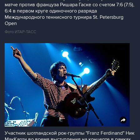
матче против француза Ришара Гаске со счетом 7:6 (7:5),
6:4 в первом круге одиночного разряда
Международного теннисного турнира St. Petersburg
Open
Фото ИТАР-ТАСС
Участник шотландской рок-группы "Franz Ferdinand" Ник
МакКарти во время выступления на концерте в рамках