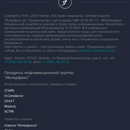
Copyright © 1991—2026 Interfax. Все права защищены. Сетевое издание
"Интерфакс.ру". Свидетельство о регистрации СМИ ЭЛ № ФС 77 - 84928 выдано
Федеральной службой по надзору в сфере связи, информационных технологий и
массовых коммуникаций (Роскомнадзор) 21.03.2023. Вся информация,
размещенная на данном веб-сайте, предназначена только для персонального
пользования и не подлежит дальнейшему воспроизведению и/или
распространению в какой-либо форме, иначе как с письменного разрешения
Интерфакса.
Сайт Interfax.ru (далее – сайт) использует файлы cookie. Продолжая работу с
сайтом, Вы соглашаетесь на сбор и последующую
обработку файлов cookie
.
Адрес: Россия, 127006, Москва, 1-я Тверская-Ямская улица, дом 2, стр.1, тел.:
+7 (499) 250-98-40
, факс:
+7 (499) 250-97-27
Продукты информационной группы
"Интерфакс"
Информация о компаниях, товарах и людях
СПАРК
X-Compliance
СКАУТ
Маркер
АСТРА
Новости и рынки
Новости "Интерфакса"