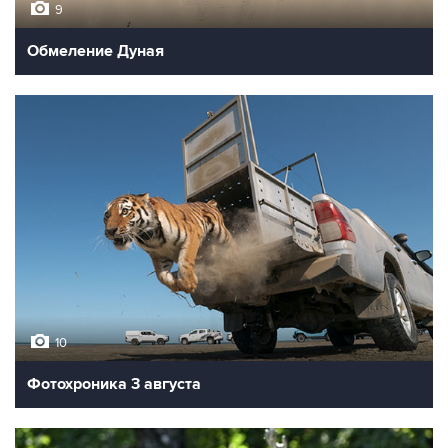
9
Обмеление Дуная
10
Фотохроника 3 августа