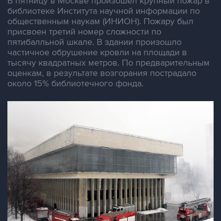
В пятницу в Москве произошел крупный пожар в
библиотеке Института научной информации по
общественным наукам (ИНИОН). Пожару был
присвоен третий номер сложности по
пятибалльной шкале. В здании произошло
частичное обрушение кровли на площади в
тысячу квадратных метров. По предварительным
оценкам, в результате возгорания пострадало
около 15% библиотечного фонда.