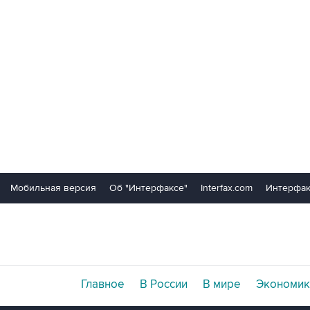
Мобильная версия
Об "Интерфаксе"
Interfax.com
Интерфак
Главное
В России
В мире
Экономик