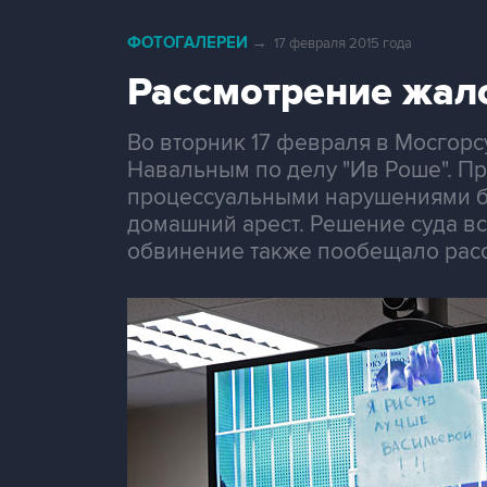
ФОТОГАЛЕРЕИ
→
17 февраля 2015 года
Рассмотрение жал
Во вторник 17 февраля в Мосгор
Навальным по делу "Ив Роше". Пр
процессуальными нарушениями бы
домашний арест. Решение суда вс
обвинение также пообещало расс