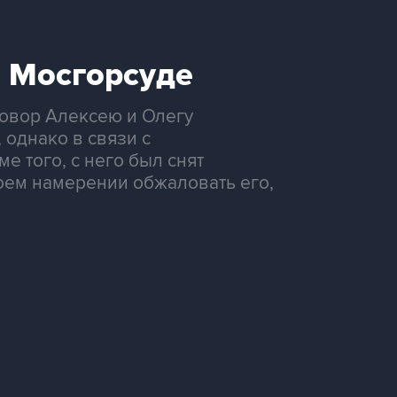
 Мосгорсуде
говор Алексею и Олегу
 однако в связи с
 того, с него был снят
воем намерении обжаловать его,