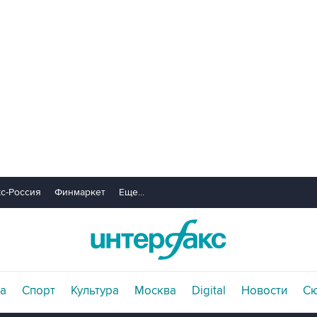
с-Россия
Финмаркет
Еще...
а
Спорт
Культура
Москва
Digital
Новости
С