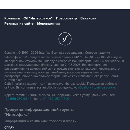
Контакты
Об "Интерфаксе"
Пресс-центр
Вакансии
Реклама на сайте
Мероприятия
Copyright © 1991—2026 Interfax. Все права защищены. Сетевое издание
"Интерфакс.ру". Свидетельство о регистрации СМИ ЭЛ № ФС 77 - 84928 выдано
Федеральной службой по надзору в сфере связи, информационных технологий и
массовых коммуникаций (Роскомнадзор) 21.03.2023. Вся информация,
размещенная на данном веб-сайте, предназначена только для персонального
пользования и не подлежит дальнейшему воспроизведению и/или
распространению в какой-либо форме, иначе как с письменного разрешения
Интерфакса.
Сайт Interfax.ru (далее – сайт) использует файлы cookie. Продолжая работу с
сайтом, Вы соглашаетесь на сбор и последующую
обработку файлов cookie
.
Адрес: Россия, 127006, Москва, 1-я Тверская-Ямская улица, дом 2, стр.1, тел.:
+7 (499) 250-98-40
, факс:
+7 (499) 250-97-27
Продукты информационной группы
"Интерфакс"
Информация о компаниях, товарах и людях
СПАРК