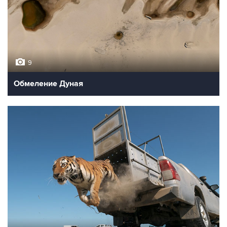
9
Обмеление Дуная