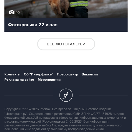
10
Фотохроника 22 июля
ВСЕ ФОТОГАЛЕРЕИ
Контакты
Об "Интерфаксе"
Пресс-центр
Вакансии
Реклама на сайте
Мероприятия
Copyright © 1991—2026 Interfax. Все права защищены. Сетевое издание
"Интерфакс.ру". Свидетельство о регистрации СМИ ЭЛ № ФС 77 - 84928 выдано
Федеральной службой по надзору в сфере связи, информационных технологий и
массовых коммуникаций (Роскомнадзор) 21.03.2023. Вся информация,
размещенная на данном веб-сайте, предназначена только для персонального
пользования и не подлежит дальнейшему воспроизведению и/или