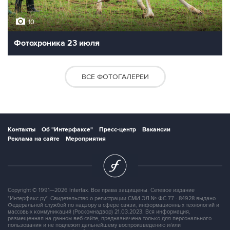
10
Фотохроника 23 июля
ВСЕ ФОТОГАЛЕРЕИ
Контакты
Об "Интерфаксе"
Пресс-центр
Вакансии
Реклама на сайте
Мероприятия
Copyright © 1991—2026 Interfax. Все права защищены. Сетевое издание
"Интерфакс.ру". Свидетельство о регистрации СМИ ЭЛ № ФС 77 - 84928 выдано
Федеральной службой по надзору в сфере связи, информационных технологий и
массовых коммуникаций (Роскомнадзор) 21.03.2023. Вся информация,
размещенная на данном веб-сайте, предназначена только для персонального
пользования и не подлежит дальнейшему воспроизведению и/или