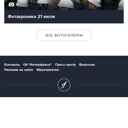
10
Фотохроника 21 июля
ВСЕ ФОТОГАЛЕРЕИ
Контакты
Об "Интерфаксе"
Пресс-центр
Вакансии
Реклама на сайте
Мероприятия
Copyright © 1991—2026 Interfax. Все права защищены. Сетевое издание
"Интерфакс.ру". Свидетельство о регистрации СМИ ЭЛ № ФС 77 - 84928 выдано
Федеральной службой по надзору в сфере связи, информационных технологий и
массовых коммуникаций (Роскомнадзор) 21.03.2023. Вся информация,
размещенная на данном веб-сайте, предназначена только для персонального
пользования и не подлежит дальнейшему воспроизведению и/или
распространению в какой-либо форме, иначе как с письменного разрешения
Интерфакса.