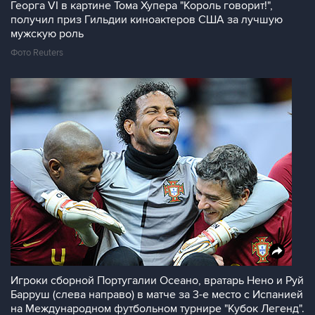
Георга VI в картине Тома Хупера "Король говорит!",
получил приз Гильдии киноактеров США за лучшую
мужскую роль
Фото Reuters
Игроки сборной Португалии Осеано, вратарь Нено и Руй
Барруш (слева направо) в матче за 3-е место с Испанией
на Международном футбольном турнире "Кубок Легенд".