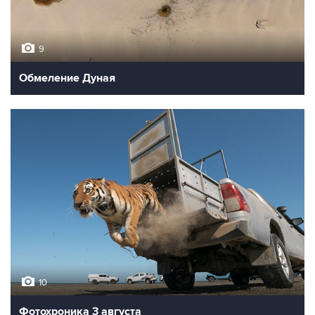
9
Обмеление Дуная
10
Фотохроника 3 августа