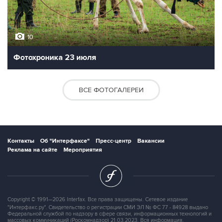
10
Фотохроника 23 июля
ВСЕ ФОТОГАЛЕРЕИ
Контакты
Об "Интерфаксе"
Пресс-центр
Вакансии
Реклама на сайте
Мероприятия
Copyright © 1991—2026 Interfax. Все права защищены. Сетевое издание
"Интерфакс.ру". Свидетельство о регистрации СМИ ЭЛ № ФС 77 - 84928 выдано
Федеральной службой по надзору в сфере связи, информационных технологий и
массовых коммуникаций (Роскомнадзор) 21.03.2023. Вся информация,