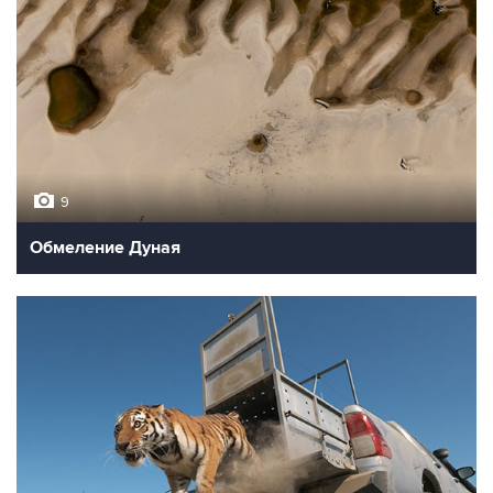
9
Обмеление Дуная