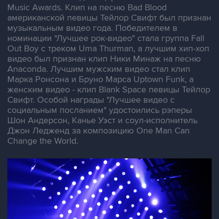
Music Awards. Клип на песню Bad Blood
американской певицы Тейлор Свифт был признан
музыкальным видео года. Победителем в
номинации "Лучшее рок-видео" стала группа Fall
Out Boy с треком Uma Thurman, а лучшим хип-хоп
видео был признан клип Ники Минаж на песню
Anaconda. Лучшим мужским видео стал клип
Марка Ронсона и Бруно Марса Uptown Funk, а
женским видео - клип Blank Space певицы Тейлор
Свифт. Особой награды "Лучшее видео с
социальным посланием" удостоились рэперы
Шон Андерсон, Канье Уэст и соул-исполнитель
Джон Ледженд за композицию One Man Can
Change the World.