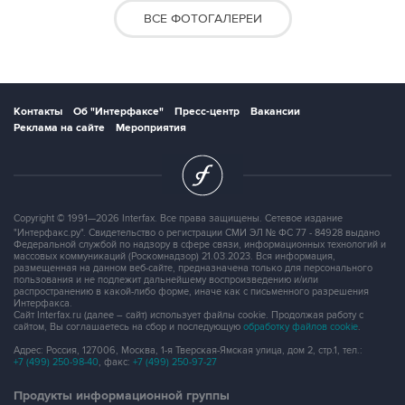
ВСЕ ФОТОГАЛЕРЕИ
Контакты
Об "Интерфаксе"
Пресс-центр
Вакансии
Реклама на сайте
Мероприятия
Copyright © 1991—2026 Interfax. Все права защищены. Сетевое издание
"Интерфакс.ру". Свидетельство о регистрации СМИ ЭЛ № ФС 77 - 84928 выдано
Федеральной службой по надзору в сфере связи, информационных технологий и
массовых коммуникаций (Роскомнадзор) 21.03.2023. Вся информация,
размещенная на данном веб-сайте, предназначена только для персонального
пользования и не подлежит дальнейшему воспроизведению и/или
распространению в какой-либо форме, иначе как с письменного разрешения
Интерфакса.
Сайт Interfax.ru (далее – сайт) использует файлы cookie. Продолжая работу с
сайтом, Вы соглашаетесь на сбор и последующую
обработку файлов cookie
.
Адрес: Россия, 127006, Москва, 1-я Тверская-Ямская улица, дом 2, стр.1, тел.:
+7 (499) 250-98-40
, факс:
+7 (499) 250-97-27
Продукты информационной группы