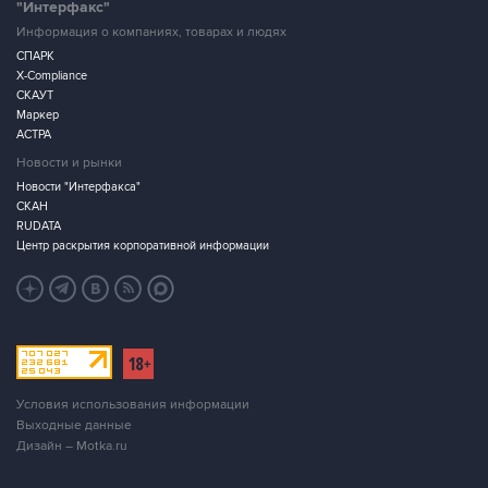
"Интерфакс"
Информация о компаниях, товарах и людях
СПАРК
X-Compliance
СКАУТ
Маркер
АСТРА
Новости и рынки
Новости "Интерфакса"
СКАН
RUDATA
Центр раскрытия корпоративной информации
Условия использования информации
Выходные данные
Дизайн – Motka.ru