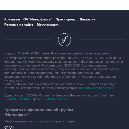
Контакты
Об "Интерфаксе"
Пресс-центр
Вакансии
Реклама на сайте
Мероприятия
Copyright © 1991—2026 Interfax. Все права защищены. Сетевое издание
"Интерфакс.ру". Свидетельство о регистрации СМИ ЭЛ № ФС 77 - 84928 выдано
Федеральной службой по надзору в сфере связи, информационных технологий и
массовых коммуникаций (Роскомнадзор) 21.03.2023. Вся информация,
размещенная на данном веб-сайте, предназначена только для персонального
пользования и не подлежит дальнейшему воспроизведению и/или
распространению в какой-либо форме, иначе как с письменного разрешения
Интерфакса.
Сайт Interfax.ru (далее – сайт) использует файлы cookie. Продолжая работу с
сайтом, Вы соглашаетесь на сбор и последующую
обработку файлов cookie
.
Адрес: Россия, 127006, Москва, 1-я Тверская-Ямская улица, дом 2, стр.1, тел.:
+7 (499) 250-98-40
, факс:
+7 (499) 250-97-27
Продукты информационной группы
"Интерфакс"
Информация о компаниях, товарах и людях
СПАРК