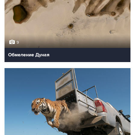
9
Обмеление Дуная