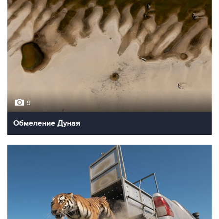
9
Обмеление Дуная