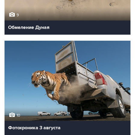
9
Обмеление Дуная
10
Фотохроника 3 августа