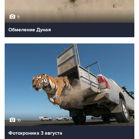
9
Обмеление Дуная
10
Фотохроника 3 августа