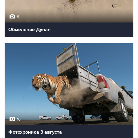
9
Обмеление Дуная
10
Фотохроника 3 августа