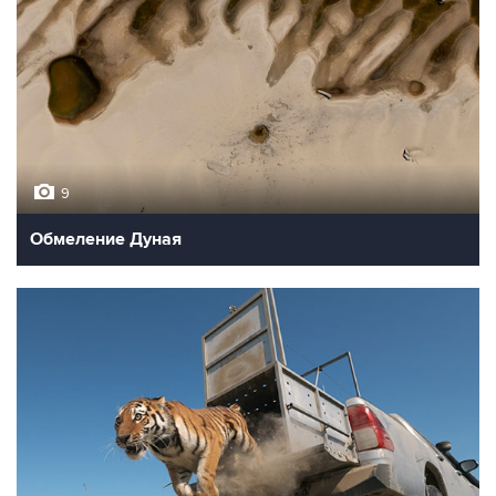
9
Обмеление Дуная