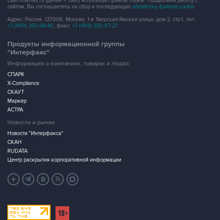
Сайт Interfax.ru (далее – сайт) использует файлы cookie. Продолжая работу с
сайтом, Вы соглашаетесь на сбор и последующую
обработку файлов cookie
.
Адрес: Россия, 127006, Москва, 1-я Тверская-Ямская улица, дом 2, стр.1, тел.:
+7 (499) 250-98-40
, факс:
+7 (499) 250-97-27
Продукты информационной группы
"Интерфакс"
Информация о компаниях, товарах и людях
СПАРК
X-Compliance
СКАУТ
Маркер
АСТРА
Новости и рынки
Новости "Интерфакса"
СКАН
RUDATA
Центр раскрытия корпоративной информации