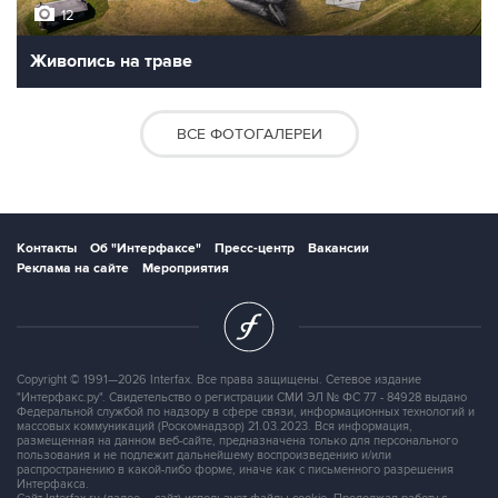
12
Живопись на траве
ВСЕ ФОТОГАЛЕРЕИ
Контакты
Об "Интерфаксе"
Пресс-центр
Вакансии
Реклама на сайте
Мероприятия
Copyright © 1991—2026 Interfax. Все права защищены. Сетевое издание
"Интерфакс.ру". Свидетельство о регистрации СМИ ЭЛ № ФС 77 - 84928 выдано
Федеральной службой по надзору в сфере связи, информационных технологий и
массовых коммуникаций (Роскомнадзор) 21.03.2023. Вся информация,
размещенная на данном веб-сайте, предназначена только для персонального
пользования и не подлежит дальнейшему воспроизведению и/или
распространению в какой-либо форме, иначе как с письменного разрешения
Интерфакса.