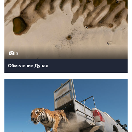
9
Обмеление Дуная