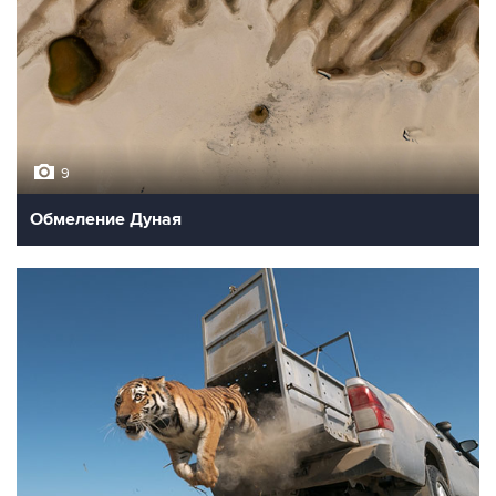
9
Обмеление Дуная