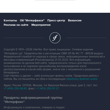
Контакты
Об "Интерфаксе"
Пресс-центр
Вакансии
Реклама на сайте
Мероприятия
Copyright © 1991—2026 Interfax. Все права защищены. Сетевое издание
"Интерфакс.ру". Свидетельство о регистрации СМИ ЭЛ № ФС 77 - 84928 выдано
Федеральной службой по надзору в сфере связи, информационных технологий и
массовых коммуникаций (Роскомнадзор) 21.03.2023. Вся информация,
размещенная на данном веб-сайте, предназначена только для персонального
пользования и не подлежит дальнейшему воспроизведению и/или
распространению в какой-либо форме, иначе как с письменного разрешения
Интерфакса.
Сайт Interfax.ru (далее – сайт) использует файлы cookie. Продолжая работу с
сайтом, Вы соглашаетесь на сбор и последующую
обработку файлов cookie
.
Адрес: Россия, 127006, Москва, 1-я Тверская-Ямская улица, дом 2, стр.1, тел.:
+7 (499) 250-98-40
, факс:
+7 (499) 250-97-27
Продукты информационной группы
"Интерфакс"
Информация о компаниях, товарах и людях