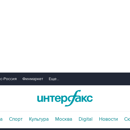
с-Россия
Финмаркет
Еще...
а
Спорт
Культура
Москва
Digital
Новости
С