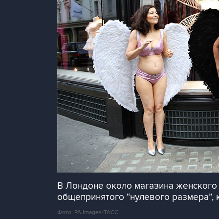
В Лондоне около магазина женского б
общепринятого “нулевого размера”, 
Фото: PA Images/ТАСС