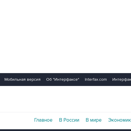
Мобильная версия
Об "Интерфаксе"
Interfax.com
Интерфак
Главное
В России
В мире
Экономик