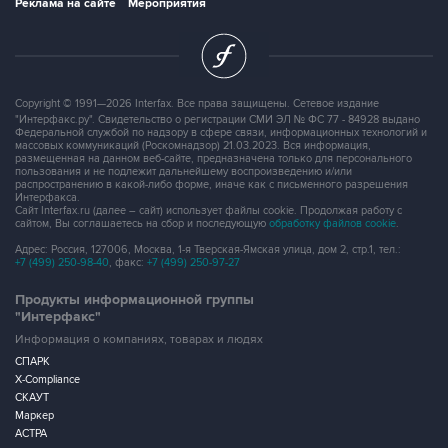
Реклама на сайте
Мероприятия
Copyright © 1991—2026 Interfax. Все права защищены. Сетевое издание
"Интерфакс.ру". Свидетельство о регистрации СМИ ЭЛ № ФС 77 - 84928 выдано
Федеральной службой по надзору в сфере связи, информационных технологий и
массовых коммуникаций (Роскомнадзор) 21.03.2023. Вся информация,
размещенная на данном веб-сайте, предназначена только для персонального
пользования и не подлежит дальнейшему воспроизведению и/или
распространению в какой-либо форме, иначе как с письменного разрешения
Интерфакса.
Сайт Interfax.ru (далее – сайт) использует файлы cookie. Продолжая работу с
сайтом, Вы соглашаетесь на сбор и последующую
обработку файлов cookie
.
Адрес: Россия, 127006, Москва, 1-я Тверская-Ямская улица, дом 2, стр.1, тел.:
+7 (499) 250-98-40
, факс:
+7 (499) 250-97-27
Продукты информационной группы
"Интерфакс"
Информация о компаниях, товарах и людях
СПАРК
X-Compliance
СКАУТ
Маркер
АСТРА