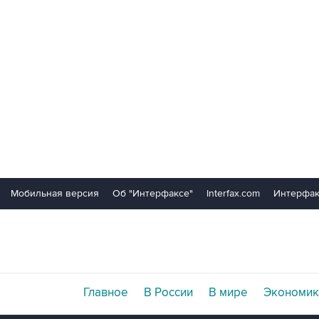
Мобильная версия
Об "Интерфаксе"
Interfax.com
Интерфак
Главное
В России
В мире
Экономик