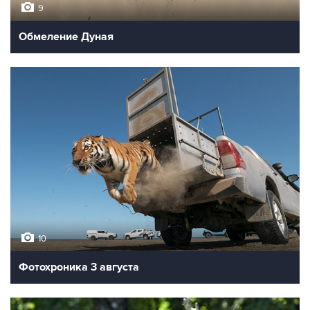
9
Обмеление Дуная
10
Фотохроника 3 августа