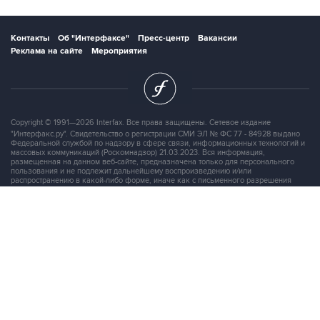
Контакты
Об "Интерфаксе"
Пресс-центр
Вакансии
Реклама на сайте
Мероприятия
Copyright © 1991—2026 Interfax. Все права защищены. Сетевое издание
"Интерфакс.ру". Свидетельство о регистрации СМИ ЭЛ № ФС 77 - 84928 выдано
Федеральной службой по надзору в сфере связи, информационных технологий и
массовых коммуникаций (Роскомнадзор) 21.03.2023. Вся информация,
размещенная на данном веб-сайте, предназначена только для персонального
пользования и не подлежит дальнейшему воспроизведению и/или
распространению в какой-либо форме, иначе как с письменного разрешения
Интерфакса.
Сайт Interfax.ru (далее – сайт) использует файлы cookie. Продолжая работу с
сайтом, Вы соглашаетесь на сбор и последующую
обработку файлов cookie
.
Адрес: Россия, 127006, Москва, 1-я Тверская-Ямская улица, дом 2, стр.1, тел.:
+7 (499) 250-98-40
, факс:
+7 (499) 250-97-27
Продукты информационной группы
"Интерфакс"
Информация о компаниях, товарах и людях
СПАРК
X-Compliance