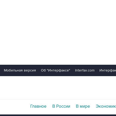
Мобильная версия
Об "Интерфаксе"
Interfax.com
Интерфак
Главное
В России
В мире
Экономик