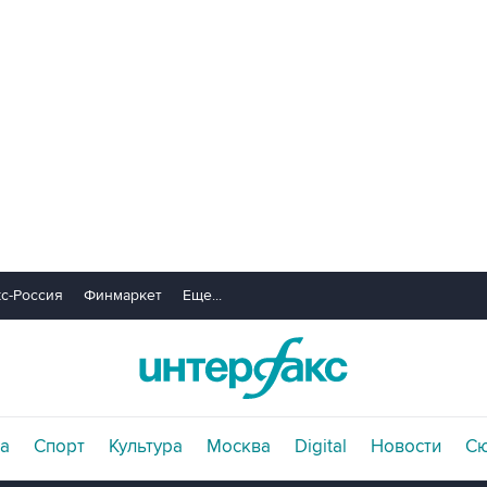
с-Россия
Финмаркет
Еще...
а
Спорт
Культура
Москва
Digital
Новости
С