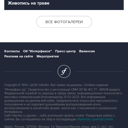
Живопись на траве
ВСЕ ФОТОГАЛЕРЕИ
Контакты
Об "Интерфаксе"
Пресс-центр
Вакансии
Реклама на сайте
Мероприятия
Copyright © 1991—2026 Interfax. Все права защищены. Сетевое издание
"Интерфакс.ру". Свидетельство о регистрации СМИ ЭЛ № ФС 77 - 84928 выдано
Федеральной службой по надзору в сфере связи, информационных технологий и
массовых коммуникаций (Роскомнадзор) 21.03.2023. Вся информация,
размещенная на данном веб-сайте, предназначена только для персонального
пользования и не подлежит дальнейшему воспроизведению и/или
распространению в какой-либо форме, иначе как с письменного разрешения
Интерфакса.
Сайт Interfax.ru (далее – сайт) использует файлы cookie. Продолжая работу с
сайтом, Вы соглашаетесь на сбор и последующую
обработку файлов cookie
.
Адрес: Россия, 127006, Москва, 1-я Тверская-Ямская улица, дом 2, стр.1, тел.: