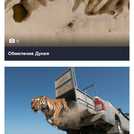
9
Обмеление Дуная