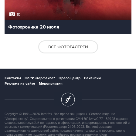
10
Фотохроника 20 июля
ВСЕ ФОТОГАЛЕРЕИ
Контакты
Об "Интерфаксе"
Пресс-центр
Вакансии
Реклама на сайте
Мероприятия
Copyright © 1991—2026 Interfax. Все права защищены. Сетевое издание
"Интерфакс.ру". Свидетельство о регистрации СМИ ЭЛ № ФС 77 - 84928 выдано
Федеральной службой по надзору в сфере связи, информационных технологий и
массовых коммуникаций (Роскомнадзор) 21.03.2023. Вся информация,
размещенная на данном веб-сайте, предназначена только для персонального
пользования и не подлежит дальнейшему воспроизведению и/или