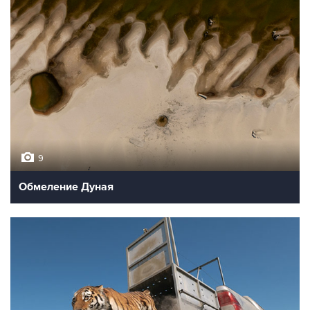
9
Обмеление Дуная