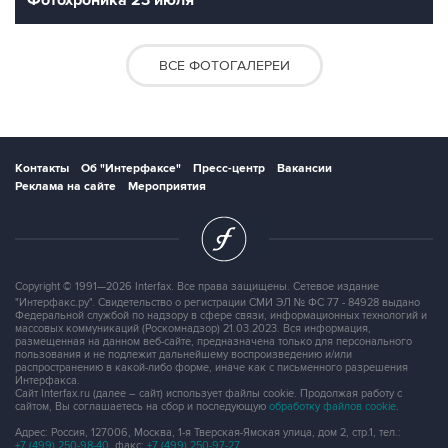
Фотохроника 23 июля
ВСЕ ФОТОГАЛЕРЕИ
Контакты
Об "Интерфаксе"
Пресс-центр
Вакансии
Реклама на сайте
Мероприятия
Copyright © 1991—2026 Interfax. Все права защищены. Сетевое издание
"Интерфакс.ру". Свидетельство о регистрации СМИ ЭЛ № ФС 77 - 84928 выдано
Федеральной службой по надзору в сфере связи, информационных технологий и
массовых коммуникаций (Роскомнадзор) 21.03.2023. Вся информация,
размещенная на данном веб-сайте, предназначена только для персонального
пользования и не подлежит дальнейшему воспроизведению и/или
распространению в какой-либо форме, иначе как с письменного разрешения
Интерфакса.
Сайт Interfax.ru (далее – сайт) использует файлы cookie. Продолжая работу с
сайтом, Вы соглашаетесь на сбор и последующую
обработку файлов cookie
.
Адрес: Россия, 127006, Москва, 1-я Тверская-Ямская улица, дом 2, стр.1, тел.:
+7 (499) 250-98-40
, факс:
+7 (499) 250-97-27